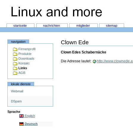
Direkt
zum
Inhalt
Linux and more
Sektionen
startseite
nachrichten
mitglieder
sitemap
Persönliche
Werkzeuge
Clown Ede
navigation
Firmenprofil
Clown Edes Schabernäcke
Produkte
Downloads
Die Adresse lautet:
http://www.clownede.a
Kontakt
Links
AGB
lokale dienste
Webmail
DSpam
Sprache
English
Deutsch